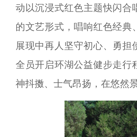
动以沉浸式红色主题快闪合
的文艺形式，唱响红色经典
展现中再人坚守初心、勇担
全员开启环湖公益健步走行
神抖擞、士气昂扬，在悠然