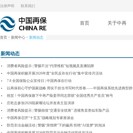
法律声明
联系我们
首页
关于中再
首页
>
新闻中心
>
新闻动态
新闻动态
消费者风险提示 | 警惕不法“代理维权”短视频及直播陷阱
中国再保积极开展2026年度“全民反诈在行动”集中宣传月活动
7.8 全国保险公众宣传日 | 中国再保在行动
以再保初心守护国家战略 用实干担当书写时代答卷——中国再保系统先进典型群
祝贺！中国再保旗下中再产险姜萍同志荣获“全国优秀共产党员”称号
庄乾志参加2026陆家嘴论坛并发表主旨演讲
消费者风险提示 | 警惕假借“交通安全统筹” 违规售卖类似车险产品
中国再保召开“十五五”战略规划专家座谈会
防范非法金融活动 | 警惕“亲情牌”下的骗局 拒绝“AI造梦”的泡沫
中国再保积极开展2026年防范非法金融活动宣传月活动