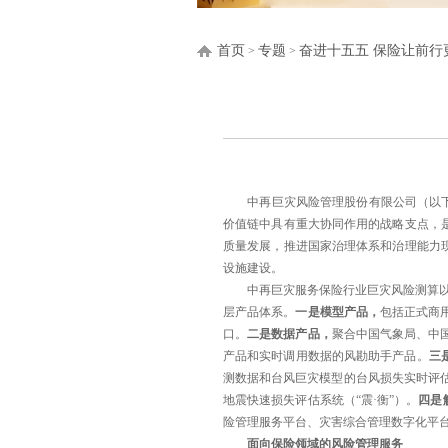
首页
专题
奋进十五五 保险让前行
>
>
中再巨灾风险管理股份有限公司（以下简称
价值链中具有重大协同作用的战略支点，
质量发展，推进国家治理体系和治理能力
设施建设。
中再巨灾服务保险行业巨灾风险测算以及
层产品体系。
一是模型产品，
包括正式商
口。
二是数据产品，
聚合中国气象局、中
产品和实时调用数据的风勘助手产品。
三
测数据和台风巨灾模型的台风损失实时评估
地震快速损失评估系统（“震·衡”）。
四是
险管理服务平台、灾害综合管理数字化平
面向保险领域的风险管理服务