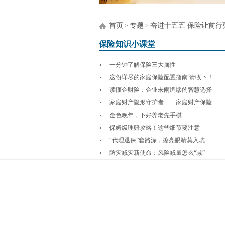
首页
专题
奋进十五五 保险让前行
>
>
保险知识小课堂
一分钟了解保险三大属性
这份详尽的家庭保险配置指南 请收下！
读懂企财险：企业未雨绸缪的智慧选择
家庭财产隐形守护者——家庭财产保险
金色晚年，下好养老先手棋
保姆级理赔攻略！这些细节要注意
“代理退保”套路深，擦亮眼睛莫入坑
防灾减灾新使命：风险减量怎么“减”